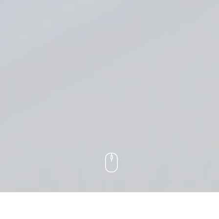
Paris
22, rue Lalo
F - 75116 Paris
+33 - (0)1 - 45 00 41 03
info@ariathes.eu
nwälte | Design und Webservice by
bense.com
|
Impressum
|
Datenschutzerklärun