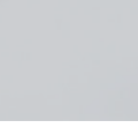
Berlin
Mittelstraße 55
D - 10117 Berlin
+49 - (0)30 - 20 63 07 75
info@ariathes.eu
g
|
Sitemap
|
Suche