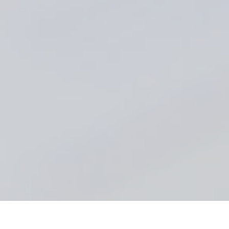
München
Prinzregentenplatz 14
D - 81675 München
+49 - (0)89 - 980 314
info@ariathes.eu
ARIATHES Rechtsa